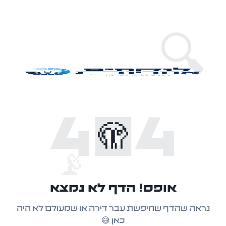
🔍
404
🫣
📡
אופס! הדף לא נמצא
נראה שהדף שחיפשת עבר דירה או שמעולם לא היה
כאן 😅