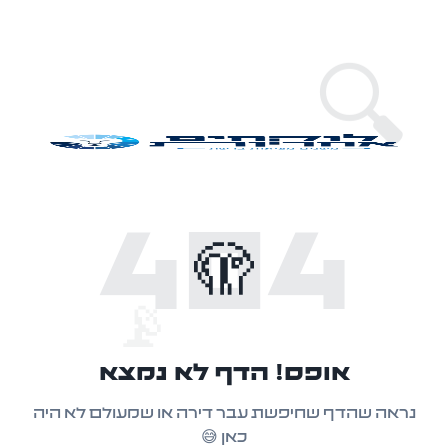
🔍
404
🫣
📡
אופס! הדף לא נמצא
נראה שהדף שחיפשת עבר דירה או שמעולם לא היה
כאן 😅