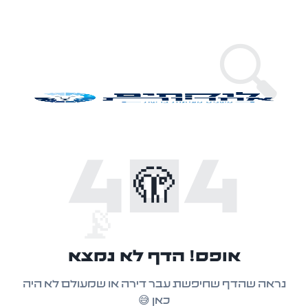
🔍
404
🫣
📡
אופס! הדף לא נמצא
נראה שהדף שחיפשת עבר דירה או שמעולם לא היה
כאן 😅