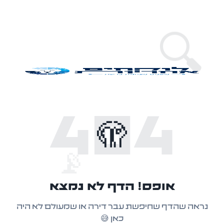
🔍
404
🫣
📡
אופס! הדף לא נמצא
נראה שהדף שחיפשת עבר דירה או שמעולם לא היה
כאן 😅