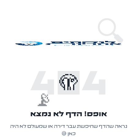
🔍
404
🫣
📡
אופס! הדף לא נמצא
נראה שהדף שחיפשת עבר דירה או שמעולם לא היה
כאן 😅