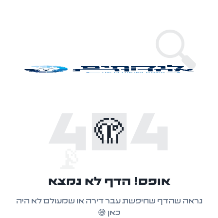
🔍
404
🫣
📡
אופס! הדף לא נמצא
נראה שהדף שחיפשת עבר דירה או שמעולם לא היה
כאן 😅